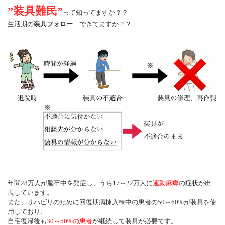
”装具難民”
って知ってますか？？
生活期の
装具フォロー
…できてますか？？
年間28万人が脳卒中を発症し、うち17～22万人に
運動麻痺
の症状が出
現しています。
また、リハビリのために回復期病棟入棟中の患者の50～60%が装具を使
用しており、
自宅復帰後も
30～50%の患者
が継続して装具が必要です。