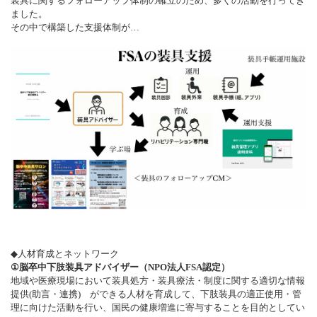
装具に関するフォローアップ体制の確立のため、多くの活動を行ってき
ました。
その中で構築した支援体制が…
◆人材育成とネットワーク
①脳卒中下肢装具アドバイザー（NPO法人FSA認定）
地域や医療現場において装具処方・装具療法・制度に関する適切な情報
提供(助言・連携) ができる人材を育成して、下肢装具の適正使用・管
理に向けた活動を行い、国民の健康増進に寄与することを目的としてい