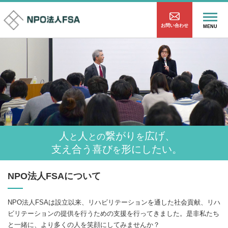
お問い合わせ
MENU
人
人
繋がり
広げ、
と
との
を
支え合う喜び
形にしたい。
を
NPO法人FSAについて
NPO法人FSAは設立以来、リハビリテーションを通した社会貢献、リハ
ビリテーションの提供を行うための支援を行ってきました。是非私たち
と一緒に、より多くの人を笑顔にしてみませんか？